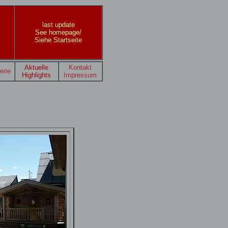
last update
See homepage/
Siehe Startseite
Aktuelle
Kontakt
erie
Highlights
Impressum