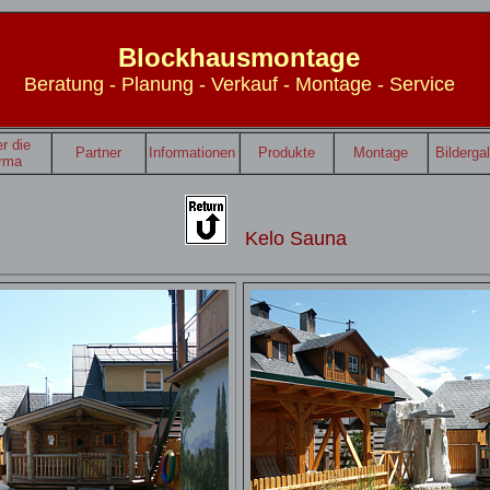
Blockhausmontage
Beratung - Planung - Verkauf - Montage - Service
r die
Partner
Informationen
Produkte
Montage
Bildergal
irma
Kelo Sauna