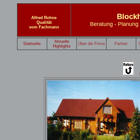
Block
Alfred Rohne
Qualität
Beratung - Planung 
vom Fachmann
Aktuelle
Startseite
Über die Firma
Partner
Highlights