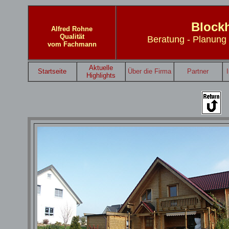
Block
Alfred Rohne
Qualität
Beratung - Planung 
vom Fachmann
Aktuelle
Startseite
Über die Firma
Partner
Highlights